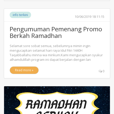
info terkini
10/06/2019 18:11:15
Pengumuman Pemenang Promo
Berkah Ramadhan
Selamat sore sobat semua, sebelumnya mimin ingin
mengucapkan selamat hari raya Idul Fitri 1440H
Taqabballahu minna wa minkum.Kami mengucapkan syukur
alhamdulillah program ini dapat berjalan dengan lan
Read more »
0