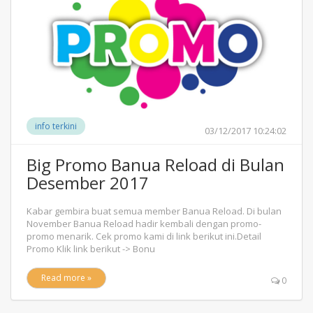
info terkini
03/12/2017 10:24:02
Big Promo Banua Reload di Bulan
Desember 2017
Kabar gembira buat semua member Banua Reload. Di bulan
November Banua Reload hadir kembali dengan promo-
promo menarik. Cek promo kami di link berikut ini.Detail
Promo Klik link berikut -> Bonu
Read more »
0