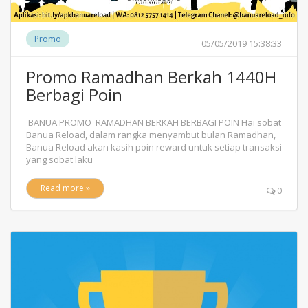
Promo
05/05/2019 15:38:33
Promo Ramadhan Berkah 1440H
Berbagi Poin
BANUA PROMO RAMADHAN BERKAH BERBAGI POIN Hai sobat
Banua Reload, dalam rangka menyambut bulan Ramadhan,
Banua Reload akan kasih poin reward untuk setiap transaksi
yang sobat laku
Read more »
0