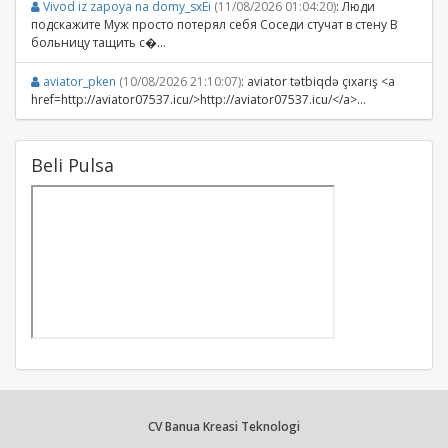
Vivod iz zapoya na domy_sxEi
(11/08/2026 01:04:20)
: Люди
подскажите Муж просто потерял себя Соседи стучат в стену В
больницу тащить с�...
aviator_pken
(10/08/2026 21:10:07)
: aviator tətbiqdə çıxarış <a
href=http://aviator07537.icu/>http://aviator07537.icu/</a>...
Beli Pulsa
CV Banua Kreasi Teknologi