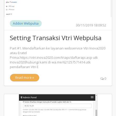
Addon Webpulsa
30/11/2019 18:09:52
Setting Transaksi Vtri Webpulsa
Part #1. Mendaftarkan ke layanan webservice Vtri Inova2020
atau Eratel
Prima.https://vtri.inova2020.com/triapi/daftarapi.asp utk
Inova2020hubungi kami di wa.me/621257571414 utk
pendaftaran Vtri E
Read more »
0