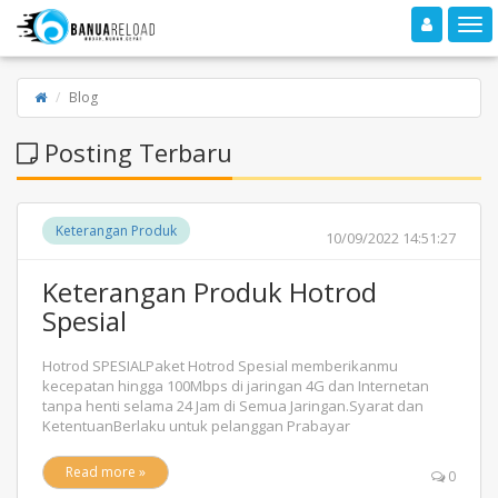
Toggle navigation
Toggle
Blog
Posting Terbaru
Keterangan Produk
10/09/2022 14:51:27
Keterangan Produk Hotrod
Spesial
Hotrod SPESIALPaket Hotrod Spesial memberikanmu
kecepatan hingga 100Mbps di jaringan 4G dan Internetan
tanpa henti selama 24 Jam di Semua Jaringan.Syarat dan
KetentuanBerlaku untuk pelanggan Prabayar
Read more »
0