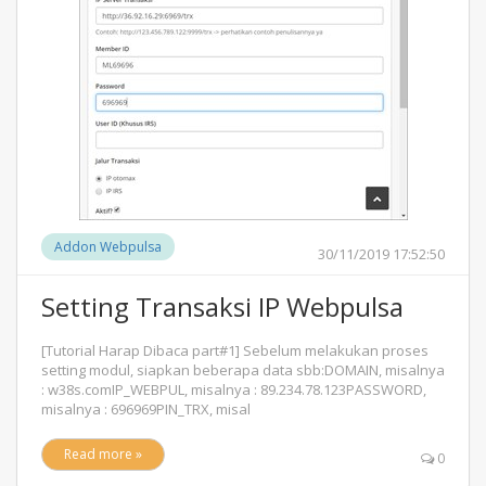
Addon Webpulsa
30/11/2019 17:52:50
Setting Transaksi IP Webpulsa
[Tutorial Harap Dibaca part#1] Sebelum melakukan proses
setting modul, siapkan beberapa data sbb:DOMAIN, misalnya
: w38s.comIP_WEBPUL, misalnya : 89.234.78.123PASSWORD,
misalnya : 696969PIN_TRX, misal
Read more »
0