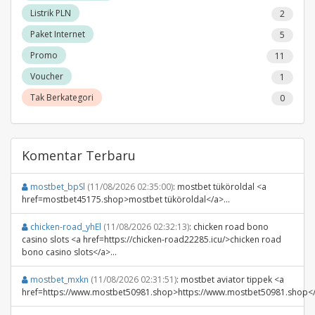
Listrik PLN
2
Paket Internet
5
Promo
11
Voucher
1
Tak Berkategori
0
Komentar Terbaru
mostbet_bpSl
(11/08/2026 02:35:00)
: mostbet tüköroldal <a
href=mostbet45175.shop>mostbet tüköroldal</a>...
chicken-road_yhEl
(11/08/2026 02:32:13)
: chicken road bono
casino slots <a href=https://chicken-road22285.icu/>chicken road
bono casino slots</a>...
mostbet_mxkn
(11/08/2026 02:31:51)
: mostbet aviator tippek <a
href=https://www.mostbet50981.shop>https://www.mostbet50981.shop</a