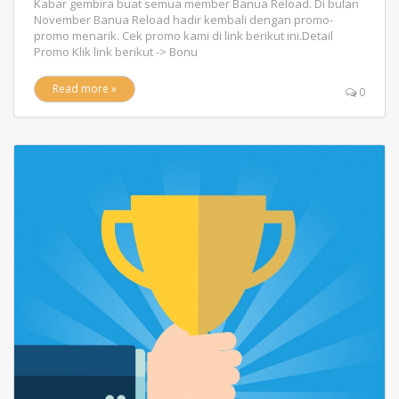
Kabar gembira buat semua member Banua Reload. Di bulan
November Banua Reload hadir kembali dengan promo-
promo menarik. Cek promo kami di link berikut ini.Detail
Promo Klik link berikut -> Bonu
Read more »
0