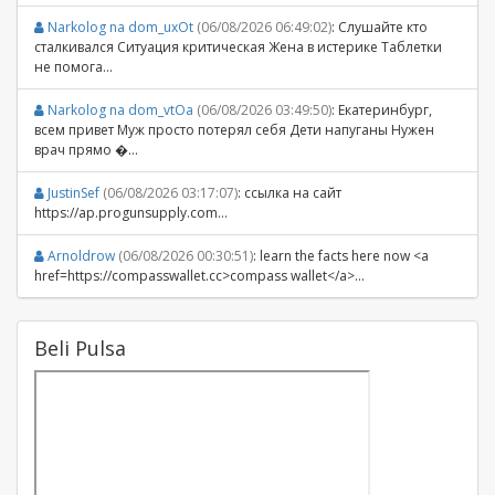
Narkolog na dom_uxOt
(06/08/2026 06:49:02)
: Слушайте кто
сталкивался Ситуация критическая Жена в истерике Таблетки
не помога...
Narkolog na dom_vtOa
(06/08/2026 03:49:50)
: Екатеринбург,
всем привет Муж просто потерял себя Дети напуганы Нужен
врач прямо �...
JustinSef
(06/08/2026 03:17:07)
: ссылка на сайт
https://ap.progunsupply.com...
Arnoldrow
(06/08/2026 00:30:51)
: learn the facts here now <a
href=https://compasswallet.cc>compass wallet</a>...
Beli Pulsa