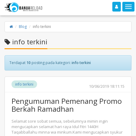
Toggle navigation
Toggle
Blog
info terkini
info terkini
Terdapat
10
posting pada kategori:
info terkini
info terkini
10/06/2019 18:11:15
Pengumuman Pemenang Promo
Berkah Ramadhan
Selamat sore sobat semua, sebelumnya mimin ingin
mengucapkan selamat hari raya Idul Fitri 1440H
Taqabballahu minna wa minkum.Kami mengucapkan syukur